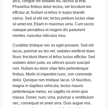
arcu, congue vel sodales eu, lacinia at erat.
Phasellus finibus dolor lectus, vel tincidunt leo
efficitur at. Nullam ut tellus in turpis blandit
varius. Sed ut elit nec lectus pretium luctus vitae
sit amet est. Etiam in maximus urna. Cum sociis
natoque penatibus et magnis dis parturient
montes, nascetur ridiculus mus.
Curabitur tristique nec ex eget posuere. Sed elit
lacus, pulvinar eu leo vel, sodales eleifend diam.
Nunc tincidunt libero id tellus luctus efficitur. Sed
sodales dolor justo, eu ultrices ipsum suscipit
non. Nullam eu dolor vitae felis pellentesque
finibus. Morbi id imperdiet nunc, non commodo
dolor. Quisque non tristique lacus. Ut faucibus,
magna in dapibus vehicula, lectus mauris
pellentesque metus, eu sagittis mi enim quis
massa. Donec nunc urna, pulvinar a vestibulum
nec, consequat sit amet urna. Duis augue nisi,